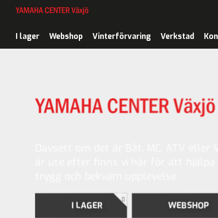
I lager
Webshop
Vinterförvaring
Verkstad
Kon
Oavsett om det är Båt, MC, ATV eller 
är ute efter finns vi här för att hjälpa 
trygg och bekväm upplevelse.
I LAGER
WEBSHOP