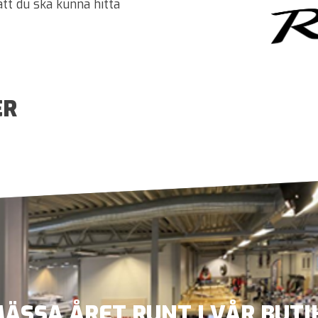
att du ska kunna hitta
ER
ÄSSA ÅRET RUNT I VÅR BUTI