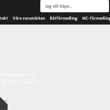
takt
Våra varumärken
Båtförmedling
MC-förmedlin
Vattenskoter du
dig till en enkel,