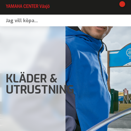
I lager
Webshop
Vinterförvaring
Verkstad
KLÄDER &
Kontakt
UTRUSTNING
Våra varumärken
Båtförmedling
MC-förmedling