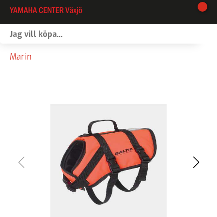
I lager
Marin
Webshop
Vinterförvaring
Verkstad
Kontakt
Våra varumärken
Båtförmedling
MC-förmedling