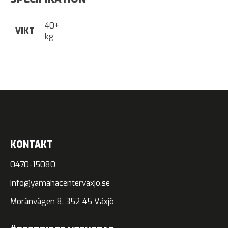
40+
VIKT
kg
KONTAKT
0470-15080
info@yamahacentervaxjo.se
Moränvägen 8, 352 45 Växjö