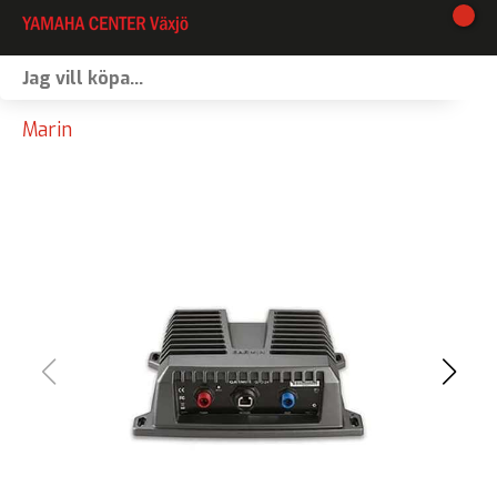
I lager
Marin
Webshop
Vinterförvaring
Verkstad
Kontakt
Våra varumärken
Båtförmedling
MC-förmedling