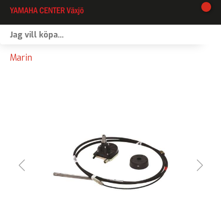
I lager
Marin
Webshop
Vinterförvaring
Verkstad
Kontakt
Våra varumärken
Båtförmedling
MC-förmedling