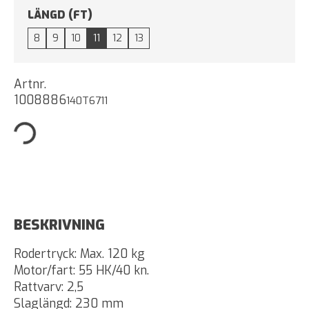
LÄNGD (FT)
8
9
10
11
12
13
Artnr.
1008886
140T6711
BESKRIVNING
Rodertryck: Max. 120 kg
Motor/fart: 55 HK/40 kn.
Rattvarv: 2,5
Slaglängd: 230 mm