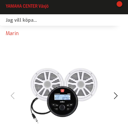
I lager
Marin
Webshop
Vinterförvaring
Verkstad
Kontakt
Våra varumärken
Båtförmedling
MC-förmedling