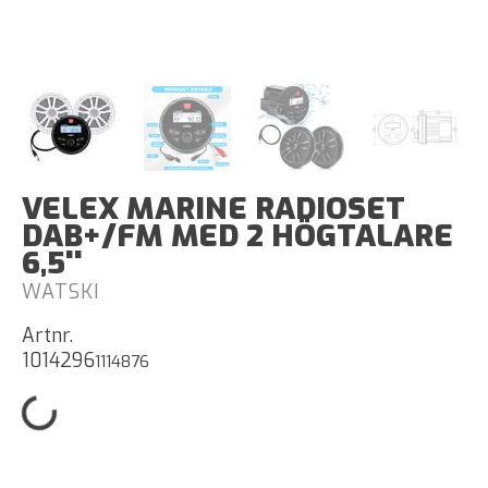
VELEX MARINE RADIOSET
DAB+/FM MED 2 HÖGTALARE
6,5''
WATSKI
Artnr.
1014296
1114876