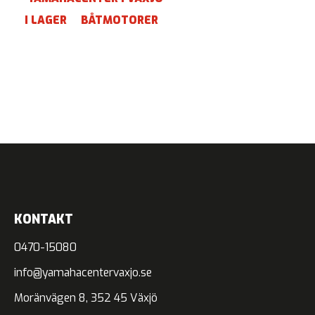
I LAGER
BÅTMOTORER
KONTAKT
0470-15080
info@yamahacentervaxjo.se
Moränvägen 8, 352 45 Växjö