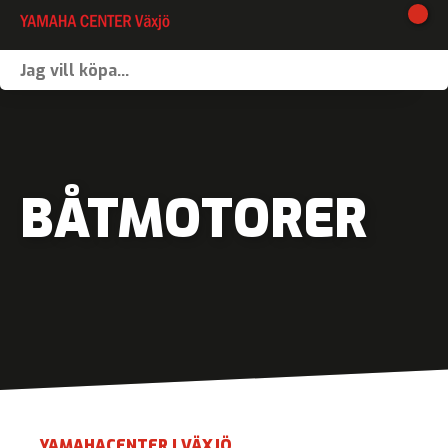
I lager
Webshop
Vinterförvaring
BÅTMOTORER
Verkstad
Kontakt
Våra varumärken
Båtförmedling
MC-förmedling
YAMAHACENTER I VÄXJÖ