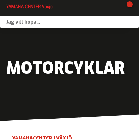
I lager
Webshop
Vinterförvaring
MOTORCYKLAR
Verkstad
Kontakt
Våra varumärken
Båtförmedling
MC-förmedling
YAMAHACENTER I VÄXJÖ