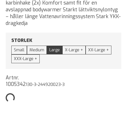
karbinhake (2x) Komfort samt fit för en
avslappnad bodywarmer Starkt lättviktsnylontyg
– håller länge Vattenavrinningssystem Stark YKK-
dragkedja
STORLEK
Small
Medium
Large
X-Large +
XX-Large +
XXX-Large +
Artnr.
1005342
130-3-244920023-3