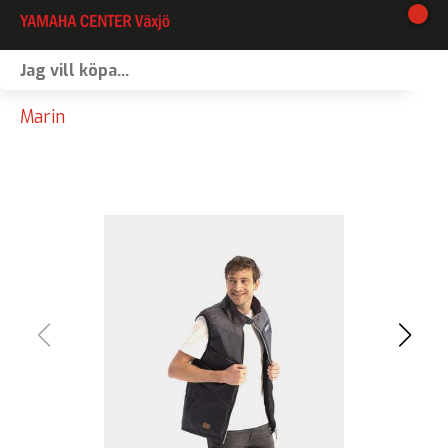
I lager
Marin
Webshop
Vinterförvaring
Verkstad
Kontakt
Våra varumärken
Båtförmedling
MC-förmedling