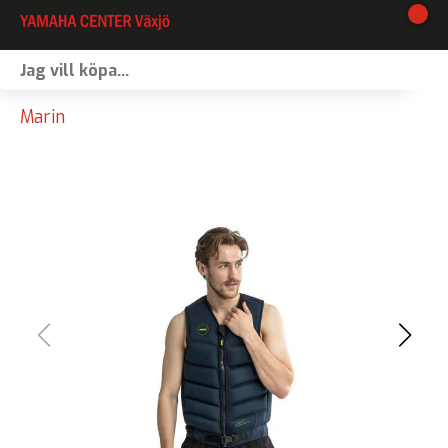
I lager
Marin
Webshop
Vinterförvaring
Verkstad
Kontakt
Våra varumärken
Båtförmedling
MC-förmedling