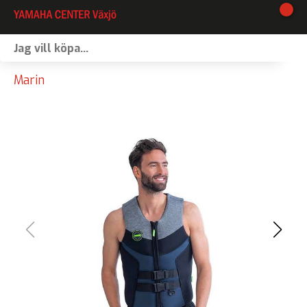
I lager
Marin
Webshop
Vinterförvaring
Verkstad
Kontakt
Våra varumärken
Båtförmedling
MC-förmedling