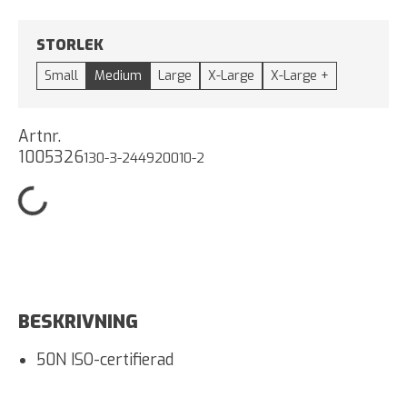
STORLEK
Small
Medium
Large
X-Large
X-Large +
Artnr.
1005326
130-3-244920010-2
BESKRIVNING
50N ISO-certifierad